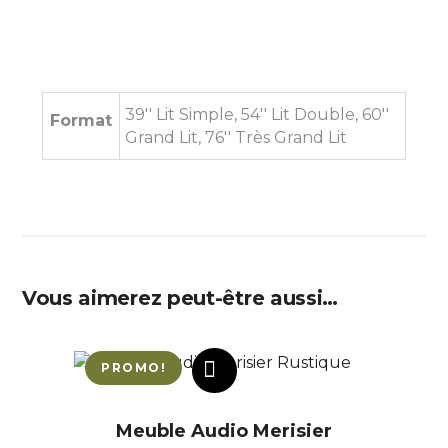
39'' Lit Simple, 54'' Lit Double, 60''
Format
Grand Lit, 76'' Très Grand Lit
Vous aimerez peut-être aussi…
PROMO!
AJOUTER AU PANIER
Meuble Audio Merisier
Ce