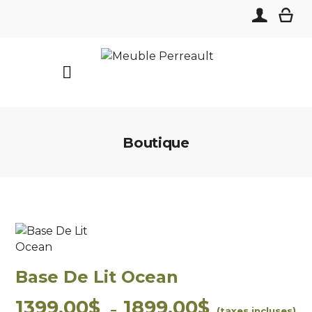
Boutique
Base De Lit Ocean
1399,00
$
1899,00
$
Plage
–
(taxes incluses)