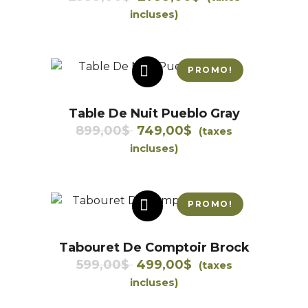
prix
prix
incluses)
initial
actuel
était :
est :
2999,00$.
2799,00$.
PROMO!
AJOUTER AU PANIER
Table De Nuit Pueblo Gray
Le
Le
899,00
$
749,00
$
(taxes
prix
prix
incluses)
initial
actuel
était :
est :
899,00$.
749,00$.
PROMO!
AJOUTER AU PANIER
Tabouret De Comptoir Brock
Le
Le
599,00
$
499,00
$
(taxes
prix
prix
incluses)
initial
actuel