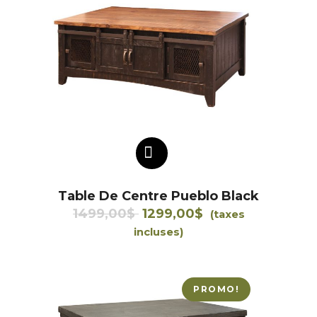
AJOUTER AU PANIER
Table De Centre Pueblo Black
Le
Le
1499,00
$
1299,00
$
(taxes
prix
prix
incluses)
initial
actuel
était :
est :
1499,00$.
1299,00$.
PROMO!