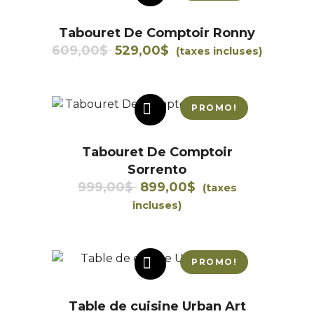
Tabouret De Comptoir Ronny
Le
Le
609,00
$
529,00
$
(taxes incluses)
prix
prix
initial
actuel
était :
est :
PROMO!
AJOUTER AU PANIER
609,00$.
529,00$.
Tabouret De Comptoir
Sorrento
Le
Le
999,00
$
899,00
$
(taxes
prix
prix
incluses)
initial
actuel
était :
est :
999,00$.
899,00$.
PROMO!
AJOUTER AU PANIER
Table de cuisine Urban Art