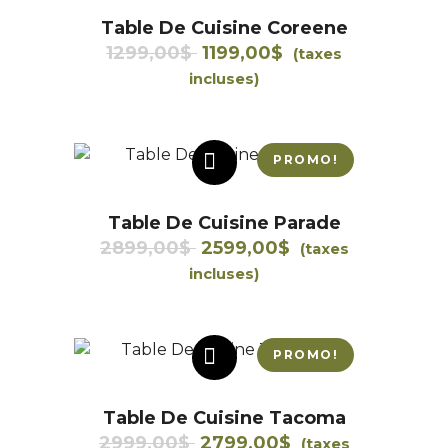
Table De Cuisine Coreene
Le
Le
1299,00
$
1199,00
$
(taxes
prix
prix
incluses)
initial
actuel
était :
est :
1299,00$.
1199,00$.
PROMO!
AJOUTER AU PANIER
Table De Cuisine Parade
Le
Le
2899,00
$
2599,00
$
(taxes
prix
prix
incluses)
initial
actuel
était :
est :
2899,00$.
2599,00$.
PROMO!
AJOUTER AU PANIER
Table De Cuisine Tacoma
Le
Le
2999,00
$
2799,00
$
(taxes