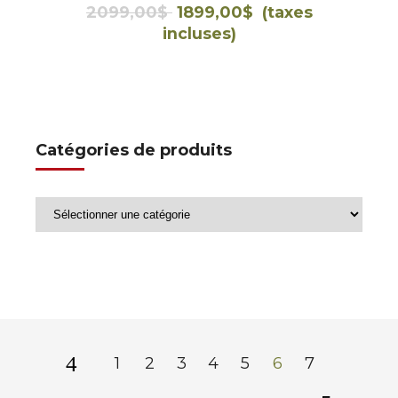
Le
Le
2099,00
$
1899,00
$
(taxes
prix
prix
incluses)
initial
actuel
était :
est :
2099,00$.
1899,00$.
Catégories de produits
1
2
3
4
5
6
7